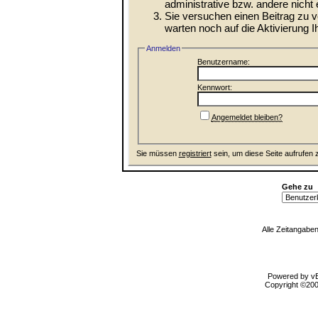
administrative bzw. andere nicht 
Sie versuchen einen Beitrag zu 
warten noch auf die Aktivierung I
Anmelden
Benutzername:
Kennwort:
Angemeldet bleiben?
Sie müssen
registriert
sein, um diese Seite aufrufen 
Gehe zu
Alle Zeitangaben
Powered by vBu
Copyright ©2000